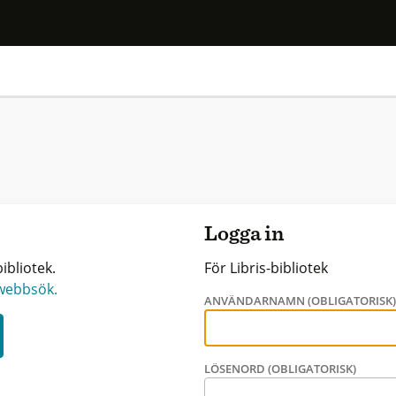
Logga in
ibliotek.
För Libris-bibliotek
 webbsök.
ANVÄNDARNAMN (OBLIGATORISK
LÖSENORD (OBLIGATORISK)