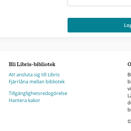
Log
Bli Libris-bibliotek
O
Att ansluta sig till Libris
B
Fjärrlåna mellan bibliotek
b
v
Tillgänglighetsredogörelse
L
Hantera kakor
d
b
©