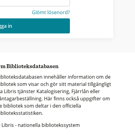
Glömt lösenord?
ga in
m Biblioteksdatabasen
iblioteksdatabasen innehåller information om de
ibliotek som visar och gör sitt material tillgängligt
ia Libris tjänster Katalogisering, Fjärrlån eller
åntagarbeställning. Här finns också uppgifter om
e bibliotek som deltar i den officiella
iblioteksstatistiken.
 Libris - nationella bibliotekssystem