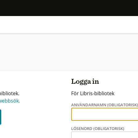
Logga in
ibliotek.
För Libris-bibliotek
 webbsök.
ANVÄNDARNAMN (OBLIGATORISK
LÖSENORD (OBLIGATORISK)