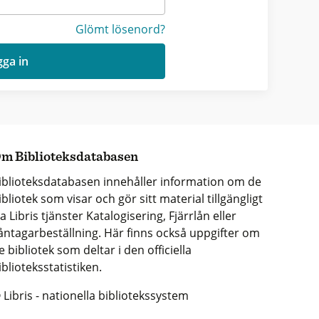
Glömt lösenord?
ga in
m Biblioteksdatabasen
iblioteksdatabasen innehåller information om de
ibliotek som visar och gör sitt material tillgängligt
ia Libris tjänster Katalogisering, Fjärrlån eller
åntagarbeställning. Här finns också uppgifter om
e bibliotek som deltar i den officiella
iblioteksstatistiken.
 Libris - nationella bibliotekssystem