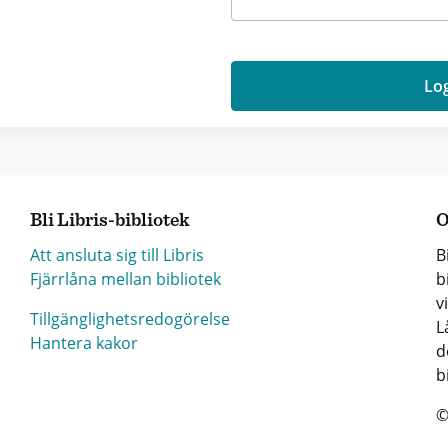
Log
Bli Libris-bibliotek
O
Att ansluta sig till Libris
B
Fjärrlåna mellan bibliotek
b
v
Tillgänglighetsredogörelse
L
Hantera kakor
d
b
©