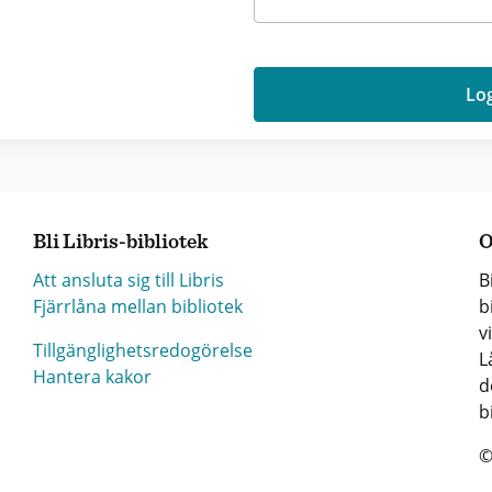
Log
Bli Libris-bibliotek
O
Att ansluta sig till Libris
B
Fjärrlåna mellan bibliotek
b
v
Tillgänglighetsredogörelse
L
Hantera kakor
d
b
©