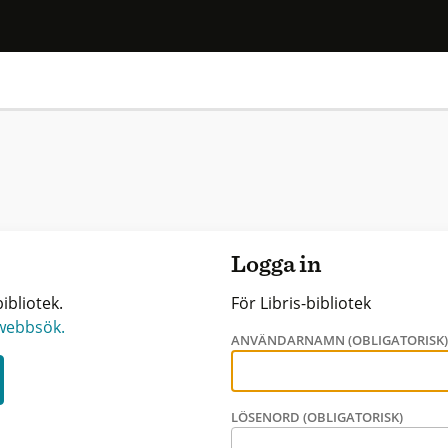
Logga in
ibliotek.
För Libris-bibliotek
 webbsök.
ANVÄNDARNAMN (OBLIGATORISK
LÖSENORD (OBLIGATORISK)