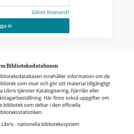
Glömt lösenord?
ga in
m Biblioteksdatabasen
iblioteksdatabasen innehåller information om de
ibliotek som visar och gör sitt material tillgängligt
ia Libris tjänster Katalogisering, Fjärrlån eller
åntagarbeställning. Här finns också uppgifter om
e bibliotek som deltar i den officiella
iblioteksstatistiken.
 Libris - nationella bibliotekssystem