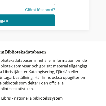
Glömt lösenord?
ga in
m Biblioteksdatabasen
iblioteksdatabasen innehåller information om de
ibliotek som visar och gör sitt material tillgängligt
ia Libris tjänster Katalogisering, Fjärrlån eller
åntagarbeställning. Här finns också uppgifter om
e bibliotek som deltar i den officiella
iblioteksstatistiken.
 Libris - nationella bibliotekssystem