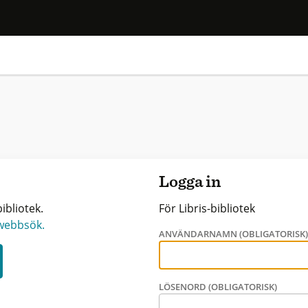
Logga in
ibliotek.
För Libris-bibliotek
 webbsök.
ANVÄNDARNAMN (OBLIGATORISK
LÖSENORD (OBLIGATORISK)