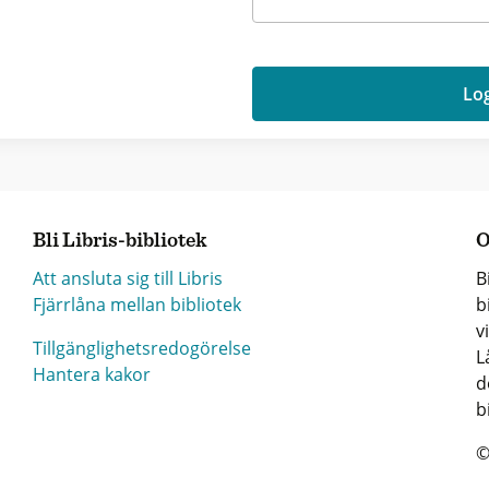
Log
Bli Libris-bibliotek
O
Att ansluta sig till Libris
B
Fjärrlåna mellan bibliotek
b
v
Tillgänglighetsredogörelse
L
Hantera kakor
d
b
©