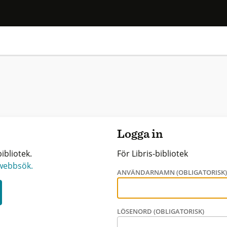
Logga in
ibliotek.
För Libris-bibliotek
 webbsök.
ANVÄNDARNAMN (OBLIGATORISK
LÖSENORD (OBLIGATORISK)