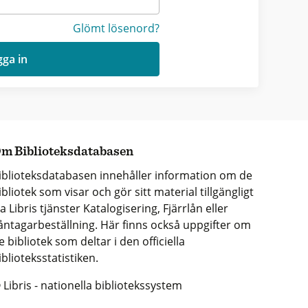
Glömt lösenord?
ga in
m Biblioteksdatabasen
iblioteksdatabasen innehåller information om de
ibliotek som visar och gör sitt material tillgängligt
ia Libris tjänster Katalogisering, Fjärrlån eller
åntagarbeställning. Här finns också uppgifter om
e bibliotek som deltar i den officiella
iblioteksstatistiken.
 Libris - nationella bibliotekssystem