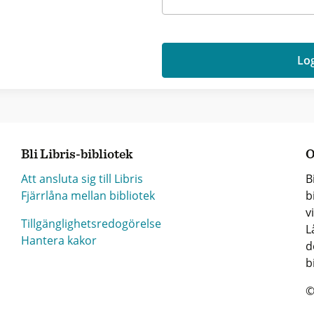
Log
Bli Libris-bibliotek
O
Att ansluta sig till Libris
B
Fjärrlåna mellan bibliotek
b
v
Tillgänglighetsredogörelse
L
Hantera kakor
d
b
©