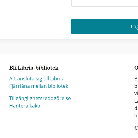
Log
Bli Libris-bibliotek
O
Att ansluta sig till Libris
B
Fjärrlåna mellan bibliotek
b
v
Tillgänglighetsredogörelse
L
Hantera kakor
d
b
©