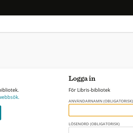
Logga in
ibliotek.
För Libris-bibliotek
 webbsök.
ANVÄNDARNAMN (OBLIGATORISK
LÖSENORD (OBLIGATORISK)