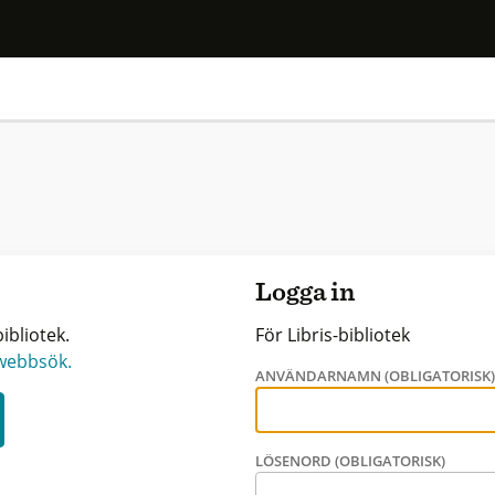
Logga in
ibliotek.
För Libris-bibliotek
 webbsök.
ANVÄNDARNAMN (OBLIGATORISK
LÖSENORD (OBLIGATORISK)