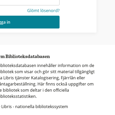
Glömt lösenord?
ga in
m Biblioteksdatabasen
iblioteksdatabasen innehåller information om de
ibliotek som visar och gör sitt material tillgängligt
ia Libris tjänster Katalogisering, Fjärrlån eller
åntagarbeställning. Här finns också uppgifter om
e bibliotek som deltar i den officiella
iblioteksstatistiken.
 Libris - nationella bibliotekssystem