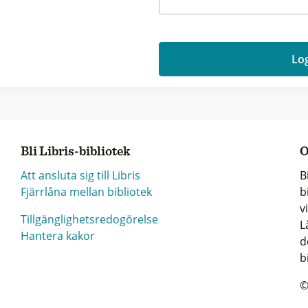
Log
Bli Libris-bibliotek
O
Att ansluta sig till Libris
B
Fjärrlåna mellan bibliotek
b
v
Tillgänglighetsredogörelse
L
Hantera kakor
d
b
©