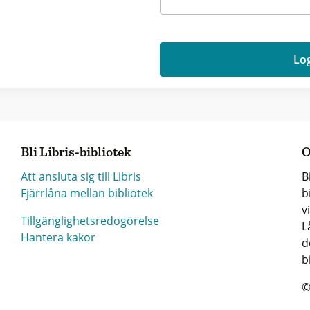
Log
Bli Libris-bibliotek
O
Att ansluta sig till Libris
B
Fjärrlåna mellan bibliotek
b
v
Tillgänglighetsredogörelse
L
Hantera kakor
d
b
©