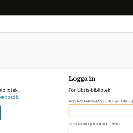
Logga in
ibliotek.
För Libris-bibliotek
 webbsök.
ANVÄNDARNAMN (OBLIGATORISK
LÖSENORD (OBLIGATORISK)