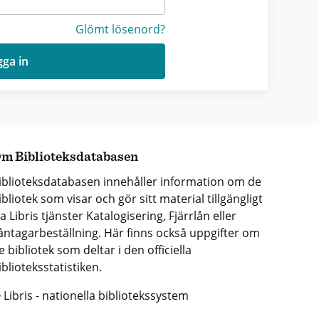
Glömt lösenord?
ga in
m Biblioteksdatabasen
iblioteksdatabasen innehåller information om de
ibliotek som visar och gör sitt material tillgängligt
ia Libris tjänster Katalogisering, Fjärrlån eller
åntagarbeställning. Här finns också uppgifter om
e bibliotek som deltar i den officiella
iblioteksstatistiken.
 Libris - nationella bibliotekssystem