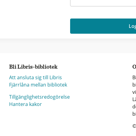
Log
Bli Libris-bibliotek
O
Att ansluta sig till Libris
B
Fjärrlåna mellan bibliotek
b
v
Tillgänglighetsredogörelse
L
Hantera kakor
d
b
©