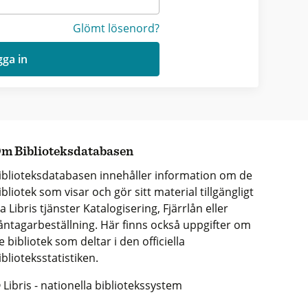
Glömt lösenord?
ga in
m Biblioteksdatabasen
iblioteksdatabasen innehåller information om de
ibliotek som visar och gör sitt material tillgängligt
ia Libris tjänster Katalogisering, Fjärrlån eller
åntagarbeställning. Här finns också uppgifter om
e bibliotek som deltar i den officiella
iblioteksstatistiken.
 Libris - nationella bibliotekssystem