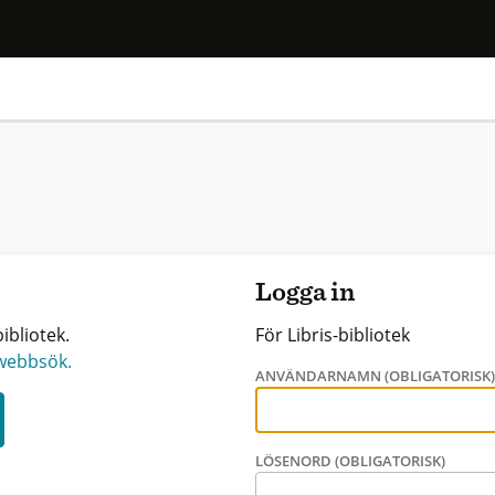
Logga in
ibliotek.
För Libris-bibliotek
 webbsök.
ANVÄNDARNAMN (OBLIGATORISK
LÖSENORD (OBLIGATORISK)