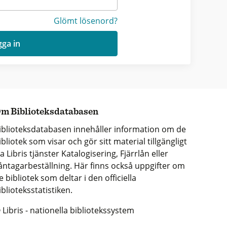
Glömt lösenord?
ga in
m Biblioteksdatabasen
iblioteksdatabasen innehåller information om de
ibliotek som visar och gör sitt material tillgängligt
ia Libris tjänster Katalogisering, Fjärrlån eller
åntagarbeställning. Här finns också uppgifter om
e bibliotek som deltar i den officiella
iblioteksstatistiken.
 Libris - nationella bibliotekssystem