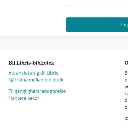
Log
Bli Libris-bibliotek
O
Att ansluta sig till Libris
B
Fjärrlåna mellan bibliotek
b
v
Tillgänglighetsredogörelse
L
Hantera kakor
d
b
©