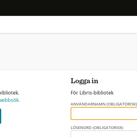
Logga in
ibliotek.
För Libris-bibliotek
 webbsök.
ANVÄNDARNAMN (OBLIGATORISK
LÖSENORD (OBLIGATORISK)