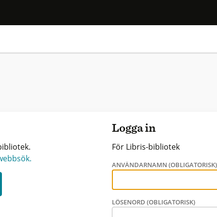
Logga in
ibliotek.
För Libris-bibliotek
 webbsök.
ANVÄNDARNAMN (OBLIGATORISK
LÖSENORD (OBLIGATORISK)