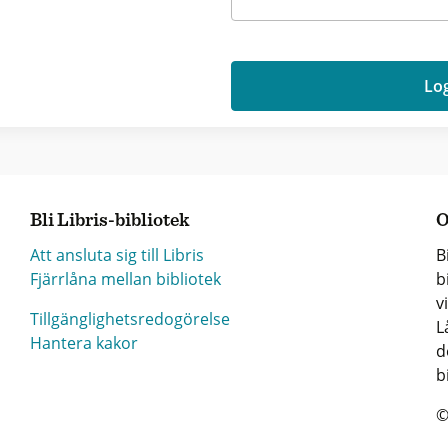
Log
Bli Libris-bibliotek
O
Att ansluta sig till Libris
B
Fjärrlåna mellan bibliotek
b
v
Tillgänglighetsredogörelse
L
Hantera kakor
d
b
©