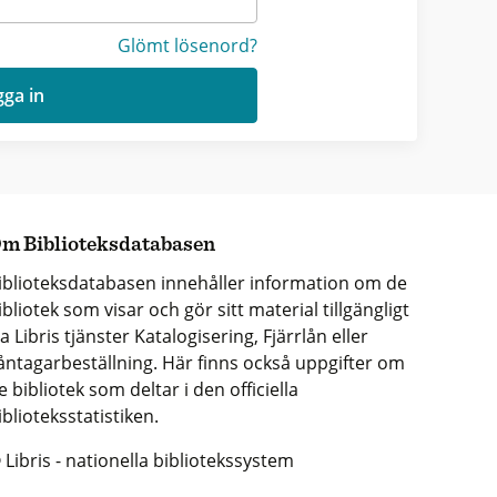
Glömt lösenord?
ga in
m Biblioteksdatabasen
iblioteksdatabasen innehåller information om de
ibliotek som visar och gör sitt material tillgängligt
ia Libris tjänster Katalogisering, Fjärrlån eller
åntagarbeställning. Här finns också uppgifter om
e bibliotek som deltar i den officiella
iblioteksstatistiken.
 Libris - nationella bibliotekssystem