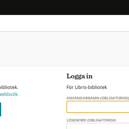
Logga in
ibliotek.
För Libris-bibliotek
 webbsök.
ANVÄNDARNAMN (OBLIGATORISK
LÖSENORD (OBLIGATORISK)