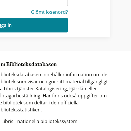
Glömt lösenord?
ga in
m Biblioteksdatabasen
iblioteksdatabasen innehåller information om de
ibliotek som visar och gör sitt material tillgängligt
ia Libris tjänster Katalogisering, Fjärrlån eller
åntagarbeställning. Här finns också uppgifter om
e bibliotek som deltar i den officiella
iblioteksstatistiken.
 Libris - nationella bibliotekssystem