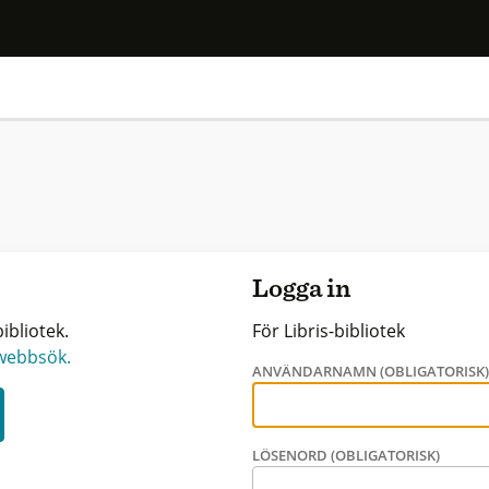
Logga in
ibliotek.
För Libris-bibliotek
 webbsök.
ANVÄNDARNAMN (OBLIGATORISK
LÖSENORD (OBLIGATORISK)