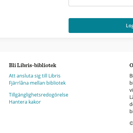
Log
Bli Libris-bibliotek
O
Att ansluta sig till Libris
B
Fjärrlåna mellan bibliotek
b
v
Tillgänglighetsredogörelse
L
Hantera kakor
d
b
©