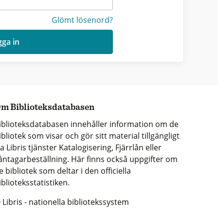
Glömt lösenord?
ga in
m Biblioteksdatabasen
iblioteksdatabasen innehåller information om de
ibliotek som visar och gör sitt material tillgängligt
ia Libris tjänster Katalogisering, Fjärrlån eller
åntagarbeställning. Här finns också uppgifter om
e bibliotek som deltar i den officiella
iblioteksstatistiken.
 Libris - nationella bibliotekssystem