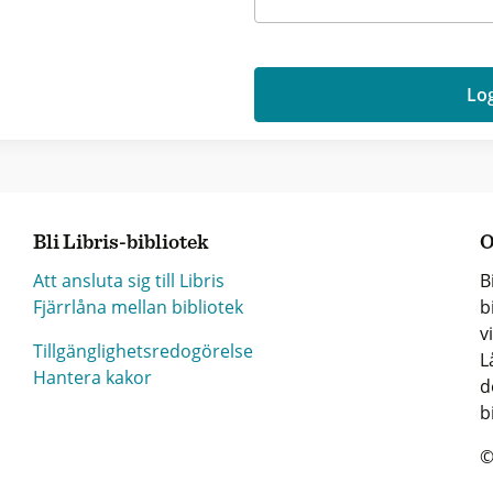
Log
Bli Libris-bibliotek
O
Att ansluta sig till Libris
B
Fjärrlåna mellan bibliotek
b
v
Tillgänglighetsredogörelse
L
Hantera kakor
d
b
©