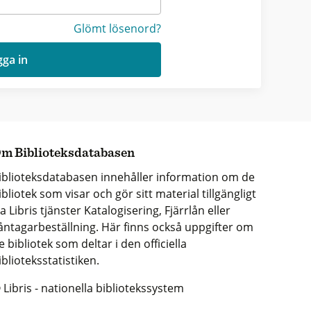
Glömt lösenord?
ga in
m Biblioteksdatabasen
iblioteksdatabasen innehåller information om de
ibliotek som visar och gör sitt material tillgängligt
ia Libris tjänster Katalogisering, Fjärrlån eller
åntagarbeställning. Här finns också uppgifter om
e bibliotek som deltar i den officiella
iblioteksstatistiken.
 Libris - nationella bibliotekssystem