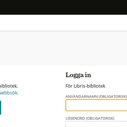
Logga in
ibliotek.
För Libris-bibliotek
 webbsök.
ANVÄNDARNAMN (OBLIGATORISK
LÖSENORD (OBLIGATORISK)