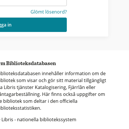
Glömt lösenord?
ga in
m Biblioteksdatabasen
iblioteksdatabasen innehåller information om de
ibliotek som visar och gör sitt material tillgängligt
ia Libris tjänster Katalogisering, Fjärrlån eller
åntagarbeställning. Här finns också uppgifter om
e bibliotek som deltar i den officiella
iblioteksstatistiken.
 Libris - nationella bibliotekssystem