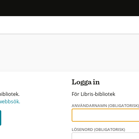
Logga in
ibliotek.
För Libris-bibliotek
 webbsök.
ANVÄNDARNAMN (OBLIGATORISK
LÖSENORD (OBLIGATORISK)