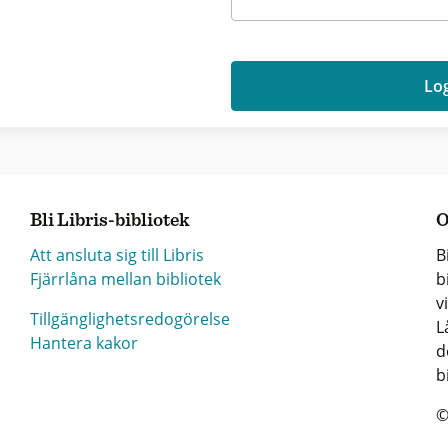
Log
Bli Libris-bibliotek
O
Att ansluta sig till Libris
B
Fjärrlåna mellan bibliotek
b
v
Tillgänglighetsredogörelse
L
Hantera kakor
d
b
©