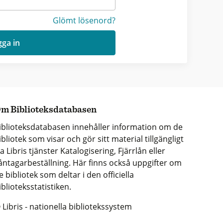
Glömt lösenord?
ga in
m Biblioteksdatabasen
iblioteksdatabasen innehåller information om de
ibliotek som visar och gör sitt material tillgängligt
ia Libris tjänster Katalogisering, Fjärrlån eller
åntagarbeställning. Här finns också uppgifter om
e bibliotek som deltar i den officiella
iblioteksstatistiken.
 Libris - nationella bibliotekssystem