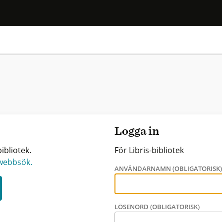
Logga in
ibliotek.
För Libris-bibliotek
 webbsök.
ANVÄNDARNAMN (OBLIGATORISK
LÖSENORD (OBLIGATORISK)