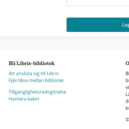
Log
Bli Libris-bibliotek
O
Att ansluta sig till Libris
B
Fjärrlåna mellan bibliotek
b
v
Tillgänglighetsredogörelse
L
Hantera kakor
d
b
©