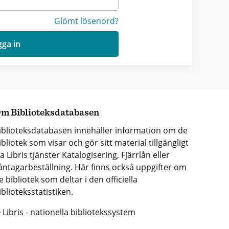
Glömt lösenord?
ga in
m Biblioteksdatabasen
iblioteksdatabasen innehåller information om de
ibliotek som visar och gör sitt material tillgängligt
ia Libris tjänster Katalogisering, Fjärrlån eller
åntagarbeställning. Här finns också uppgifter om
e bibliotek som deltar i den officiella
iblioteksstatistiken.
 Libris - nationella bibliotekssystem