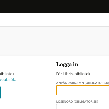
Logga in
ibliotek.
För Libris-bibliotek
 webbsök.
ANVÄNDARNAMN (OBLIGATORISK
LÖSENORD (OBLIGATORISK)