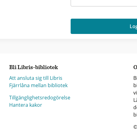
Log
Bli Libris-bibliotek
O
Att ansluta sig till Libris
B
Fjärrlåna mellan bibliotek
b
v
Tillgänglighetsredogörelse
L
Hantera kakor
d
b
©