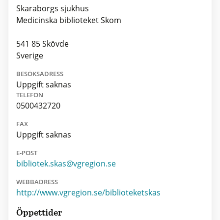
Skaraborgs sjukhus
Medicinska biblioteket Skom
541 85 Skövde
Sverige
BESÖKSADRESS
Uppgift saknas
TELEFON
0500432720
FAX
Uppgift saknas
E-POST
bibliotek.skas@vgregion.se
WEBBADRESS
http://www.vgregion.se/biblioteketskas
Öppettider