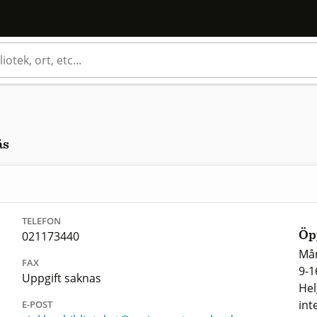
ås
TELEFON
021173440
Öp
Mån
FAX
9-1
Uppgift saknas
Hel
int
E-POST