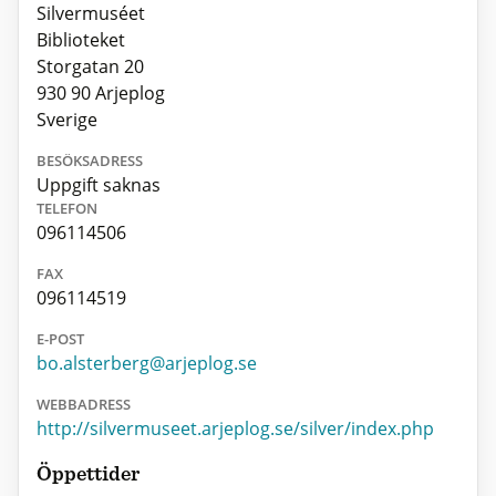
Silvermuséet
Biblioteket
Storgatan 20
930 90 Arjeplog
Sverige
BESÖKSADRESS
Uppgift saknas
TELEFON
096114506
FAX
096114519
E-POST
bo.alsterberg@arjeplog.se
WEBBADRESS
http://silvermuseet.arjeplog.se/silver/index.php
Öppettider