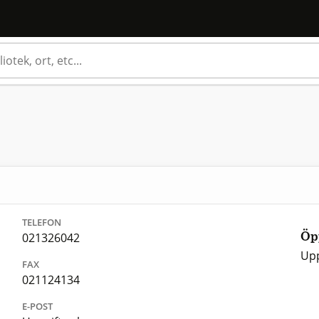
TELEFON
021326042
Öp
Upp
FAX
021124134
E-POST