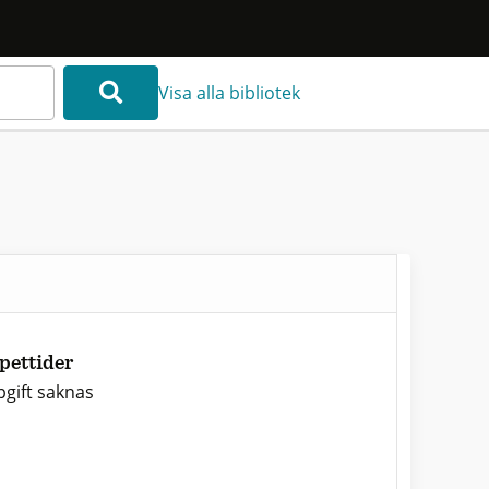
Visa alla bibliotek
pettider
gift saknas