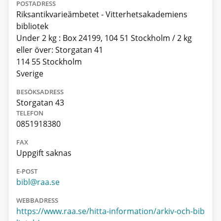
POSTADRESS
Riksantikvarieämbetet - Vitterhetsakademiens
bibliotek
Under 2 kg : Box 24199, 104 51 Stockholm / 2 kg
eller över: Storgatan 41
114 55 Stockholm
Sverige
BESÖKSADRESS
Storgatan 43
TELEFON
0851918380
FAX
Uppgift saknas
E-POST
bibl@raa.se
WEBBADRESS
https://www.raa.se/hitta-information/arkiv-och-bib