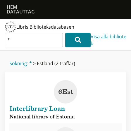
HEM
DATAUTTAG
Libris Biblioteksdatabasen
Visa alla bibliote
k
Sökning: *
>
Estland
(2 träffar)
6Est
Interlibrary Loan
National library of Estonia