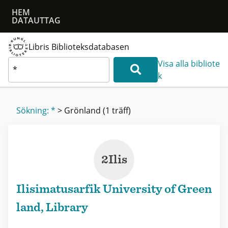
HEM
DATAUTTAG
Libris Biblioteksdatabasen
Visa alla bibliote
k
Sökning: *
>
Grönland
(1 träff)
2Ilis
Ilisimatusarfik University of Green
land, Library