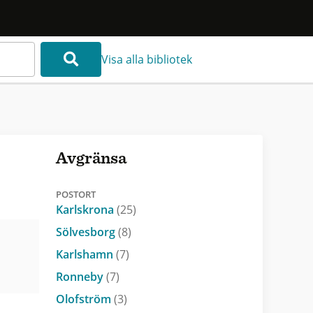
Visa alla bibliotek
Avgränsa
POSTORT
Karlskrona
(25)
Sölvesborg
(8)
Karlshamn
(7)
Ronneby
(7)
Olofström
(3)