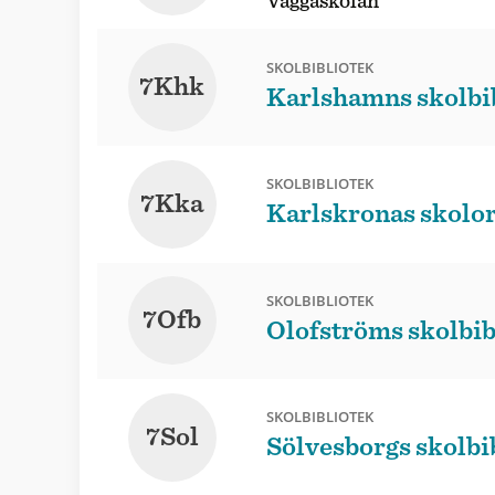
Väggaskolan
SKOLBIBLIOTEK
7Khk
Karlshamns skolbi
SKOLBIBLIOTEK
7Kka
Karlskronas skolo
SKOLBIBLIOTEK
7Ofb
Olofströms skolbib
SKOLBIBLIOTEK
7Sol
Sölvesborgs skolbi