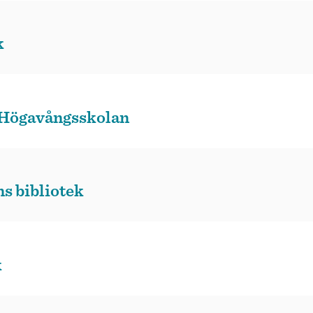
k
å Högavångsskolan
s bibliotek
k