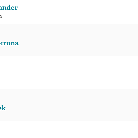
lander
n
skrona
ek