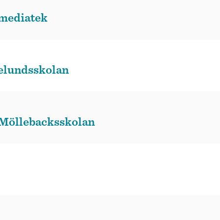
mediatek
elundsskolan
 Möllebacksskolan