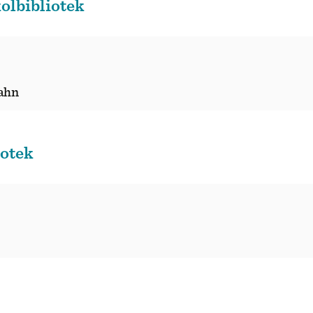
olbibliotek
ahn
iotek