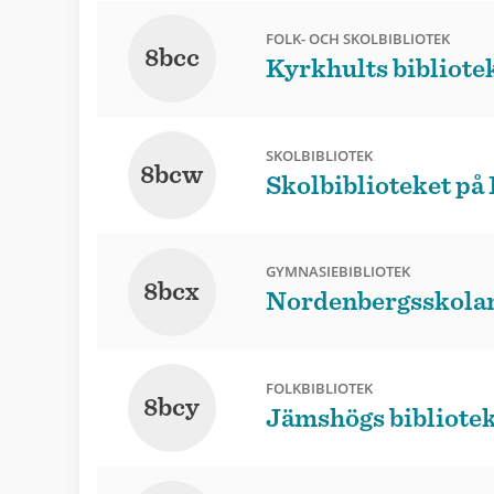
FOLK- OCH SKOLBIBLIOTEK
8bcc
Kyrkhults bibliote
SKOLBIBLIOTEK
8bcw
Skolbiblioteket p
GYMNASIEBIBLIOTEK
8bcx
Nordenbergsskolan
FOLKBIBLIOTEK
8bcy
Jämshögs bibliote