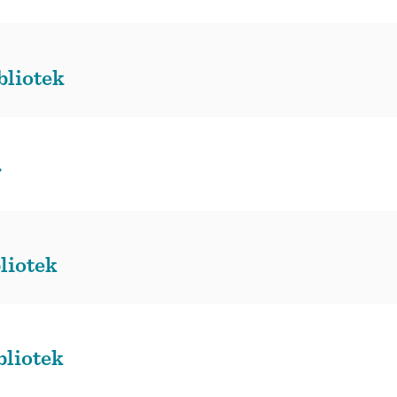
bliotek
r
liotek
bliotek