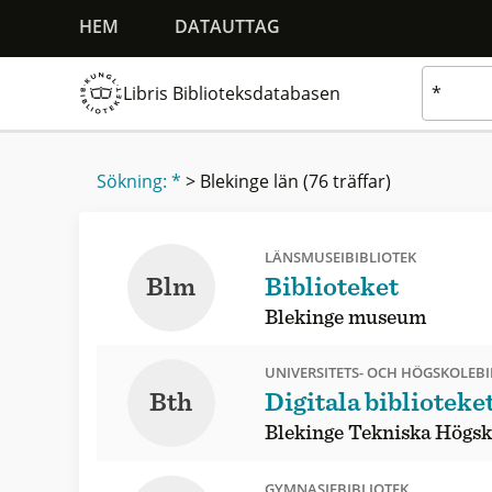
HEM
DATAUTTAG
Libris Biblioteksdatabasen
Sökning: *
>
Blekinge län
(76 träffar)
LÄNSMUSEIBIBLIOTEK
Blm
Biblioteket
Blekinge museum
UNIVERSITETS- OCH HÖGSKOLEBI
Bth
Digitala biblioteke
Blekinge Tekniska Högsk
GYMNASIEBIBLIOTEK