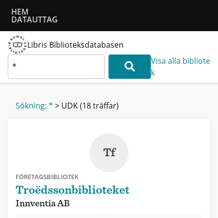
HEM
DATAUTTAG
Libris Biblioteksdatabasen
Visa alla bibliote
k
Sökning: *
>
UDK
(18 träffar)
Tf
FÖRETAGSBIBLIOTEK
Troëdssonbiblioteket
Innventia AB