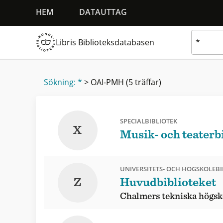
HEM
DATAUTTAG
Libris Biblioteksdatabasen
Sökning: *
>
OAI-PMH
(5 träffar)
SPECIALBIBLIOTEK
X
Musik- och teaterb
UNIVERSITETS- OCH HÖGSKOLEBI
Z
Huvudbiblioteket
Chalmers tekniska högsk