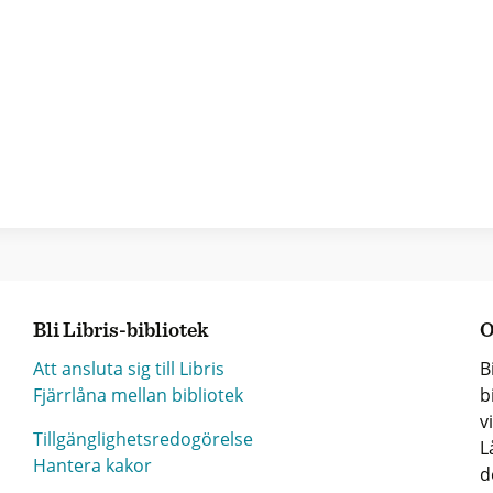
Bli Libris-bibliotek
O
Att ansluta sig till Libris
B
Fjärrlåna mellan bibliotek
b
v
Tillgänglighetsredogörelse
L
Hantera kakor
d