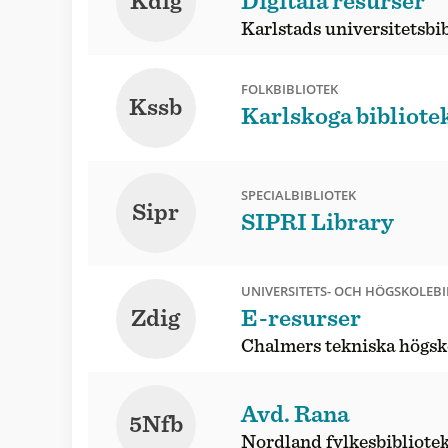
Kdig
Digitala resurser
Karlstads universitetsbi
FOLKBIBLIOTEK
Kssb
Karlskoga bibliote
SPECIALBIBLIOTEK
Sipr
SIPRI Library
UNIVERSITETS- OCH HÖGSKOLEBI
Zdig
E-resurser
Chalmers tekniska högsk
Avd. Rana
5Nfb
Nordland fylkesbibliote