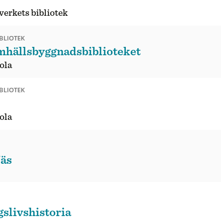
verkets bibliotek
BLIOTEK
mhällsbyggnadsbiblioteket
ola
BLIOTEK
ola
Näs
slivshistoria