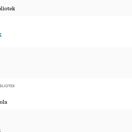
bliotek
k
BLIOTEK
ola
k