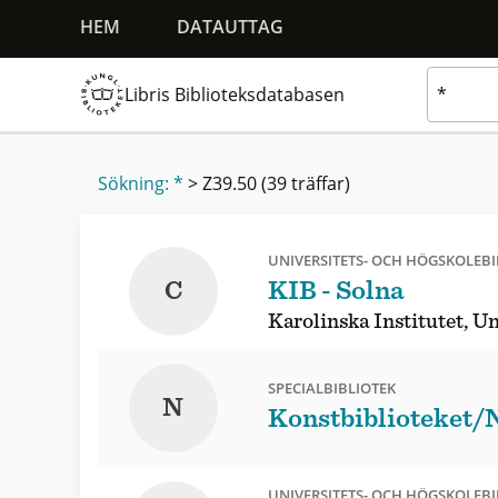
HEM
DATAUTTAG
Libris Biblioteksdatabasen
Sökning: *
>
Z39.50
(39 träffar)
UNIVERSITETS- OCH HÖGSKOLEBI
C
KIB - Solna
Karolinska Institutet, Un
SPECIALBIBLIOTEK
N
Konstbiblioteket/
UNIVERSITETS- OCH HÖGSKOLEBI