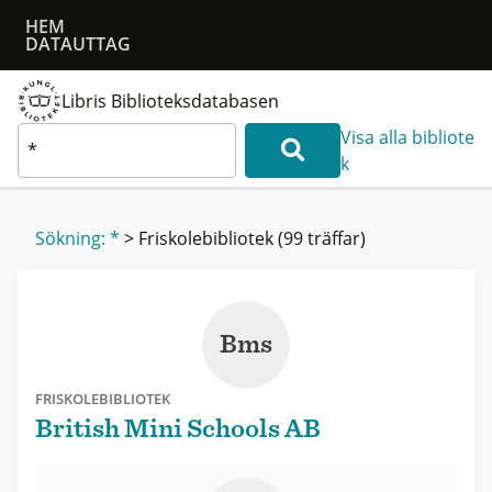
HEM
DATAUTTAG
Libris Biblioteksdatabasen
Visa alla bibliote
k
Sökning: *
>
Friskolebibliotek
(99 träffar)
Bms
FRISKOLEBIBLIOTEK
British Mini Schools AB