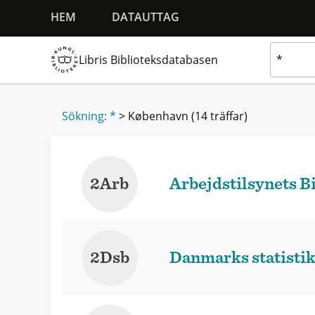
HEM
DATAUTTAG
Libris Biblioteksdatabasen
Sökning: *
>
København
(14 träffar)
2Arb
Arbejdstilsynets B
2Dsb
Danmarks statistik