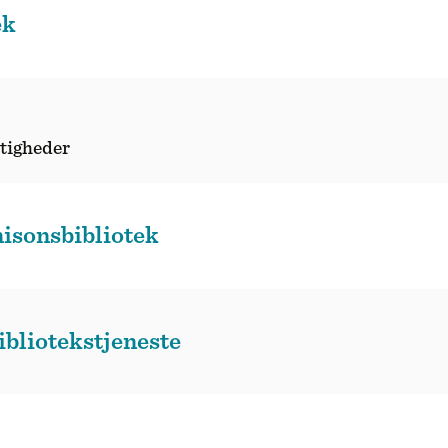
ek
ttigheder
isonsbibliotek
bliotekstjeneste