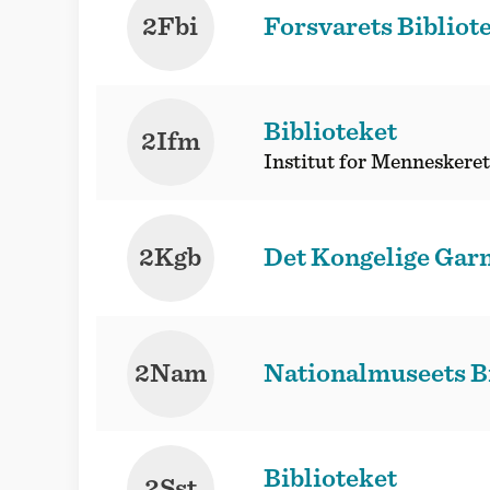
2Fbi
Forsvarets Bibliot
Biblioteket
2Ifm
Institut for Menneskere
2Kgb
Det Kongelige Garn
2Nam
Nationalmuseets Bi
Biblioteket
2Sst