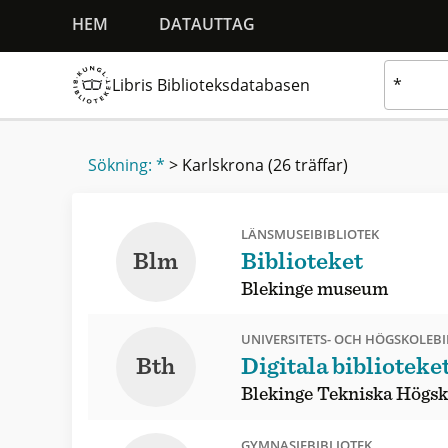
HEM
DATAUTTAG
Libris Biblioteksdatabasen
Sökning: *
>
Karlskrona
(26 träffar)
LÄNSMUSEIBIBLIOTEK
Blm
Biblioteket
Blekinge museum
UNIVERSITETS- OCH HÖGSKOLEBI
Bth
Digitala biblioteke
Blekinge Tekniska Högsk
GYMNASIEBIBLIOTEK