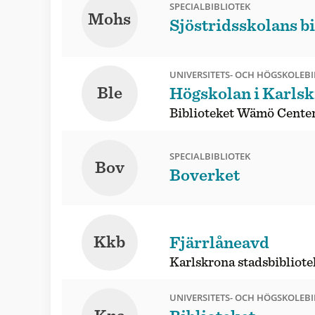
SPECIALBIBLIOTEK
Mohs
Sjöstridsskolans b
UNIVERSITETS- OCH HÖGSKOLEBI
Ble
Högskolan i Karls
Biblioteket Wämö Cente
SPECIALBIBLIOTEK
Bov
Boverket
Kkb
Fjärrlåneavd
Karlskrona stadsbibliote
UNIVERSITETS- OCH HÖGSKOLEBI