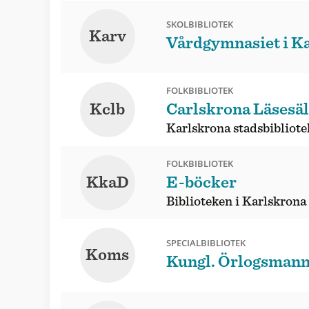
SKOLBIBLIOTEK
Karv
Vårdgymnasiet i K
FOLKBIBLIOTEK
Kclb
Carlskrona Läsesäl
Karlskrona stadsbibliote
FOLKBIBLIOTEK
KkaD
E-böcker
Biblioteken i Karlskrona
SPECIALBIBLIOTEK
Koms
Kungl. Örlogsmann