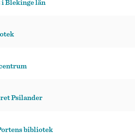
i Blekinge län
otek
centrum
eret Psilander
ortens bibliotek