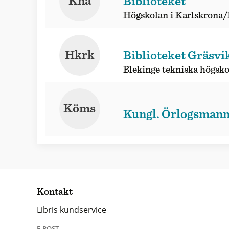
Kna
Biblioteket
Högskolan i Karlskrona
Hkrk
Biblioteket Gräsvi
Blekinge tekniska högsko
Köms
Kungl. Örlogsmann
Kontakt
Libris kundservice
E-POST