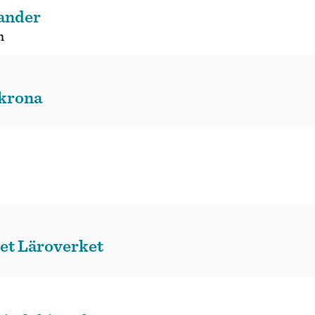
lander
n
skrona
ret Läroverket