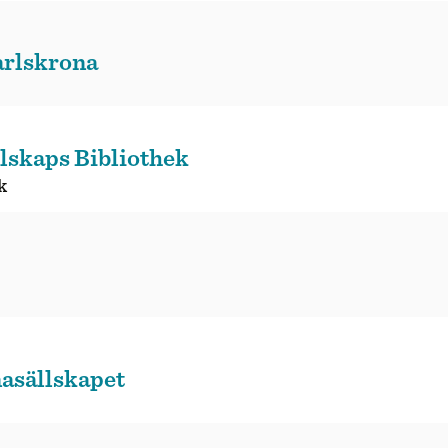
arlskrona
lskaps Bibliothek
k
asällskapet