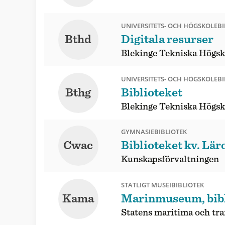
UNIVERSITETS- OCH HÖGSKOLEBI
Bthd
Digitala resurser
Blekinge Tekniska Högsko
UNIVERSITETS- OCH HÖGSKOLEBI
Bthg
Biblioteket
Blekinge Tekniska Högsk
GYMNASIEBIBLIOTEK
Cwac
Biblioteket kv. Lär
Kunskapsförvaltningen
STATLIGT MUSEIBIBLIOTEK
Kama
Marinmuseum, bibl
Statens maritima och tr