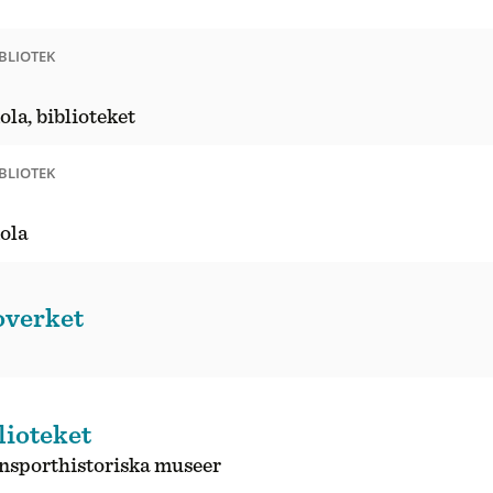
BLIOTEK
la, biblioteket
BLIOTEK
ola
overket
ioteket
ansporthistoriska museer