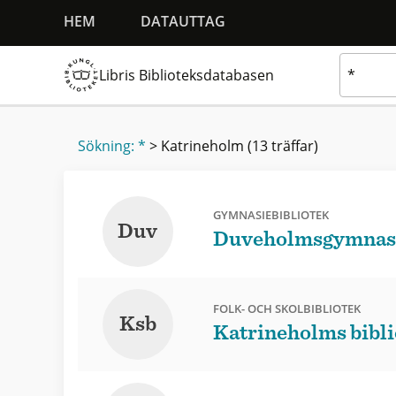
HEM
DATAUTTAG
Libris Biblioteksdatabasen
Sökning: *
>
Katrineholm
(13 träffar)
GYMNASIEBIBLIOTEK
Duv
Duveholmsgymnasie
FOLK- OCH SKOLBIBLIOTEK
Ksb
Katrineholms bibli