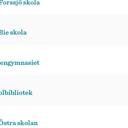
Forssjö skola
Bie skola
dengymnasiet
lbibliotek
 Östra skolan