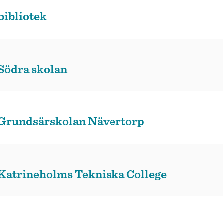
bibliotek
 Södra skolan
å Grundsärskolan Nävertorp
 Katrineholms Tekniska College