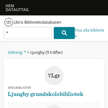
HEM
DATAUTTAG
Libris Biblioteksdatabasen
Visa alla bibliote
k
Sökning: *
>
Ljungby
(9 träffar)
7Lgr
SKOLBIBLIOTEK
Ljungby grundskolebibliotek