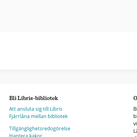
Bli Libris-bibliotek
O
Att ansluta sig till Libris
B
Fjärrlåna mellan bibliotek
b
v
Tillgänglighetsredogörelse
L
Hantera kakor