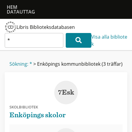
HEM
DATAUTTAG
Libris Biblioteksdatabasen
Visa alla bibliote
k
Sökning: *
>
Enköpings kommunbibliotek
(3 träffar)
7Esk
SKOLBIBLIOTEK
Enköpings skolor