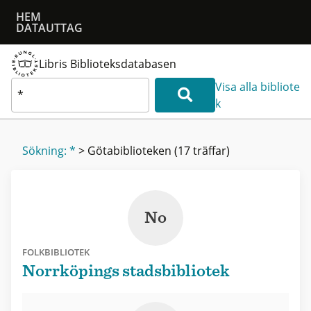
HEM
DATAUTTAG
Libris Biblioteksdatabasen
Visa alla bibliote
k
Sökning: *
>
Götabiblioteken
(17 träffar)
No
FOLKBIBLIOTEK
Norrköpings stadsbibliotek