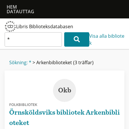
HEM
DATAUTTAG
Libris Biblioteksdatabasen
Visa alla bibliote
k
Sökning: *
>
Arkenbiblioteket
(3 träffar)
Okb
FOLKBIBLIOTEK
Örnsköldsviks bibliotek Arkenbibli
oteket