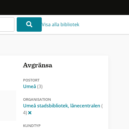
Visa alla bibliotek
Avgränsa
POSTORT
Umeå
(3)
ORGANISATION
Umeå stadsbibliotek, lånecentralen
(
4)
KUNDTYP