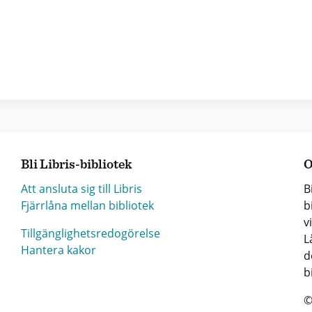
Bli Libris-bibliotek
O
Att ansluta sig till Libris
B
Fjärrlåna mellan bibliotek
b
v
Tillgänglighetsredogörelse
L
Hantera kakor
d
b
©