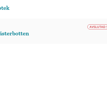
otek
AVSLUTAD 
Västerbotten