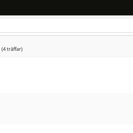
n
(4 träffar)