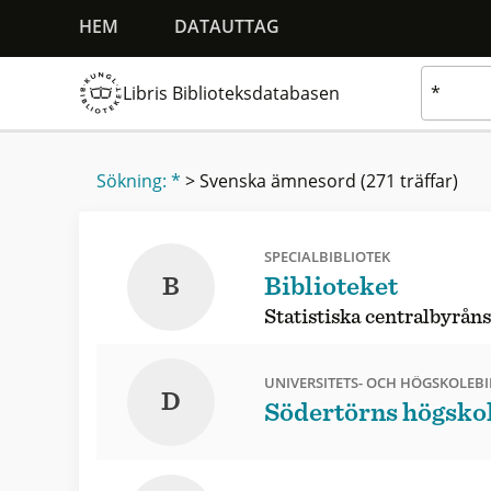
HEM
DATAUTTAG
Libris Biblioteksdatabasen
Sökning: *
>
Svenska ämnesord
(271 träffar)
SPECIALBIBLIOTEK
B
Biblioteket
Statistiska centralbyråns
UNIVERSITETS- OCH HÖGSKOLEBI
D
Södertörns högskol