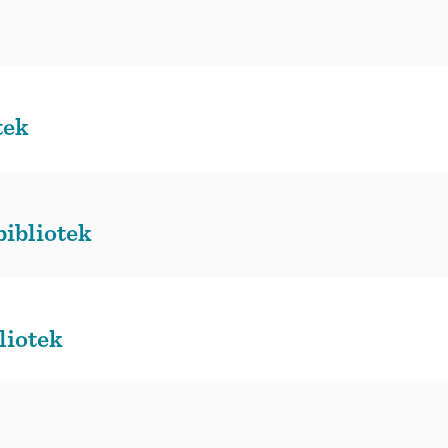
tek
ibliotek
liotek