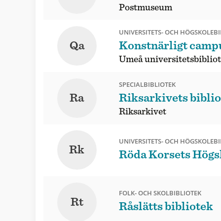
Postmuseum
UNIVERSITETS- OCH HÖGSKOLEBI
Qa
Konstnärligt camp
Umeå universitetsbiblio
SPECIALBIBLIOTEK
Ra
Riksarkivets bibli
Riksarkivet
UNIVERSITETS- OCH HÖGSKOLEBI
Rk
Röda Korsets Högsk
FOLK- OCH SKOLBIBLIOTEK
Rt
Råslätts bibliotek