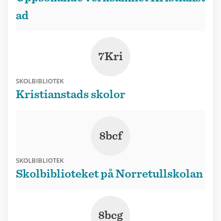
ad
7Kri
SKOLBIBLIOTEK
Kristianstads skolor
8bcf
SKOLBIBLIOTEK
Skolbiblioteket på Norretullskolan
8bcg